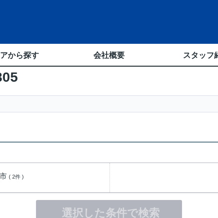
アから探す
会社概要
スタッフ
805
郷市
( 2件 )
選択した条件で検索