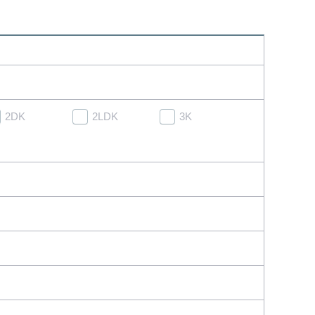
2DK
2LDK
3K