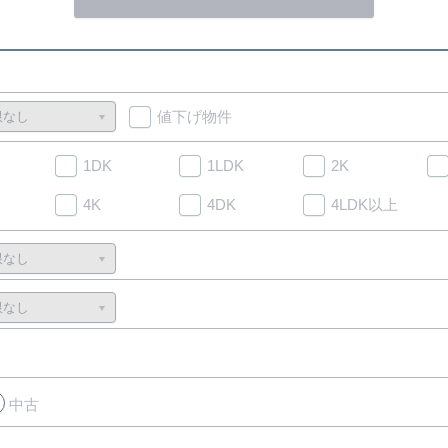
値下げ物件
1DK
1LDK
2K
4K
4DK
4LDK以上
中古