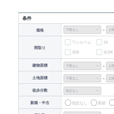
条件
価格
ワンルーム
1K
間取り
3DK
3LDK
建物面積
土地面積
徒歩分数
新築・中古
指定なし
新築