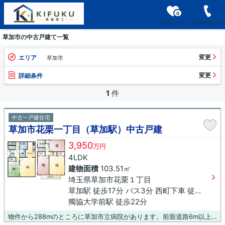
0
お気に入り
お問い合わせ
草加市の中古戸建て一覧
変更
エリア
草加市
変更
詳細条件
1
件
中古一戸建住宅
草加市花栗一丁目（草加駅）中古戸建
3,950
万円
4LDK
建物面積
103.51㎡
埼玉県草加市花栗１丁目
草加駅 徒歩17分 バス3分 西町下車 徒歩1分
獨協大学前駅 徒歩22分
物件から288mのところに草加市立病院があります。前面道路6m以上は確保しているので車の出し入れもラクラクです。こちらは中古一戸建ての物件です。当社一押しの一戸建て情報はいかがでしょうか。草加市にある東武伊勢崎線草加周辺の物件に関する事はkifukushoko@derfrontier.comから、お気軽にお聞き下さい。