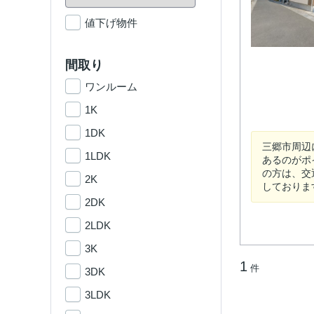
値下げ物件
間取り
ワンルーム
1K
1DK
三郷市周辺
1LDK
あるのがポ
の方は、交
2K
しておりま
2DK
2LDK
3K
1
件
3DK
3LDK