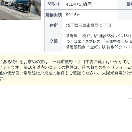
間取り
4LDK+S(納戸)
築
建物面積
99.16㎡
住所
埼玉県三郷市鷹野１丁目
常磐線 「松戸」駅 徒歩35分 バス18
交通
つくばエクスプレス 「三郷中央」駅 徒
常磐緩行線 「金町」駅 徒歩59分 バス
にある物件をお求めの方は「三郷市鷹野１丁目中古戸建」はいかがでしょ
イントです。築10年以内のコチラの物件は、落ち着きのあるリフォーム
通の便が良い常磐線松戸周辺の物件もご確認ください。太陽光発電(パナソ
す。