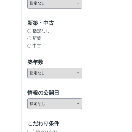
新築・中古
指定なし
新築
中古
築年数
情報の公開日
こだわり条件