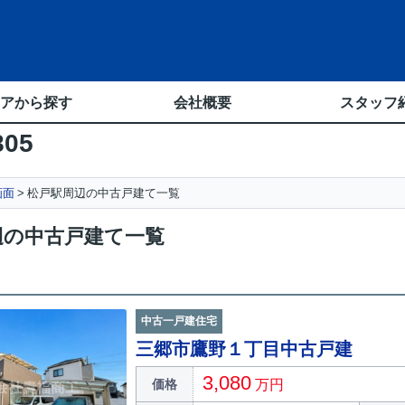
アから探す
会社概要
スタッフ
805
画面
松戸駅周辺の中古戸建て一覧
辺の中古戸建て一覧
中古一戸建住宅
三郷市鷹野１丁目中古戸建
3,080
価格
万円