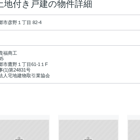
土地付き戸建の物件詳細
市彦野１丁目 82-4
貴福商工
35
市鷹野１丁目61-1１F
(1)第24831号
法人宅地建物取引業協会